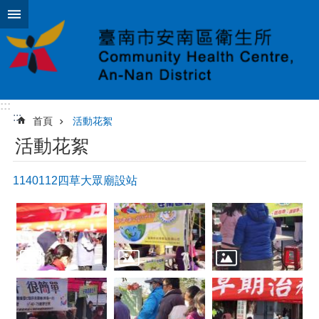
跳到主要內容區塊
:::
:::
首頁
活動花絮
活動花絮
1140112四草大眾廟設站